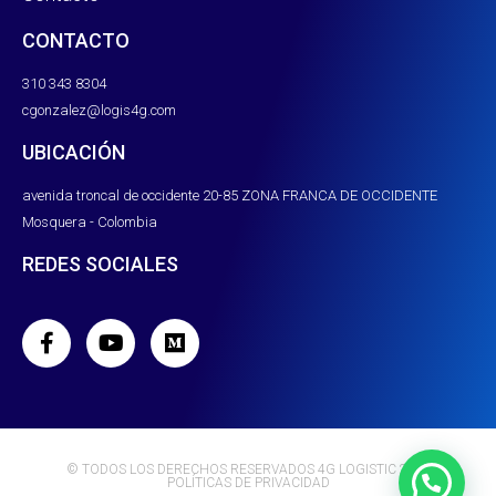
CONTACTO
310 343 8304
⁠cgonzalez@logis4g.com
UBICACIÓN
avenida troncal de occidente 20-85 ZONA FRANCA DE OCCIDENTE
Mosquera - Colombia
REDES SOCIALES
© TODOS LOS DERECHOS RESERVADOS 4G LOGISTIC 2025
POLÍTICAS DE PRIVACIDAD