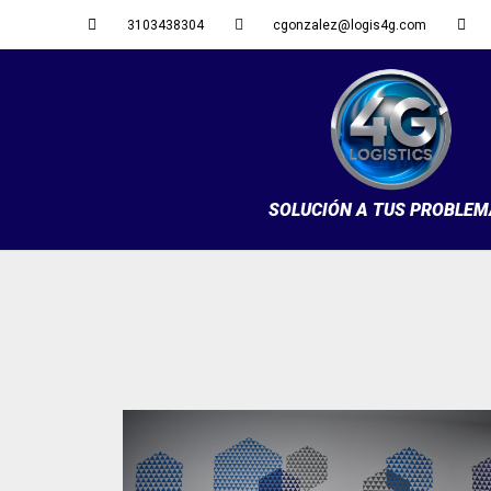
3103438304
cgonzalez@logis4g.com
SOLUCIÓN A TUS PROBLE