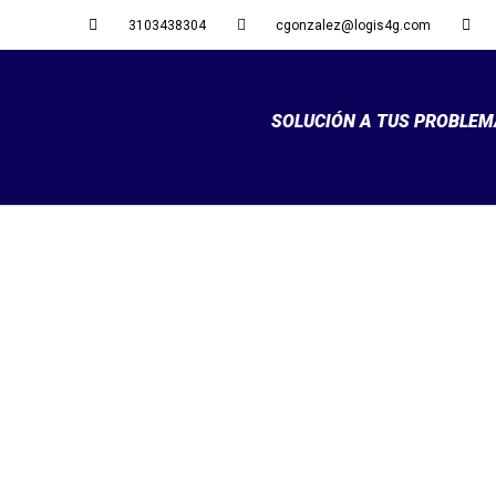
3103438304
cgonzalez@logis4g.com
SOLUCIÓN A TUS PROBLE